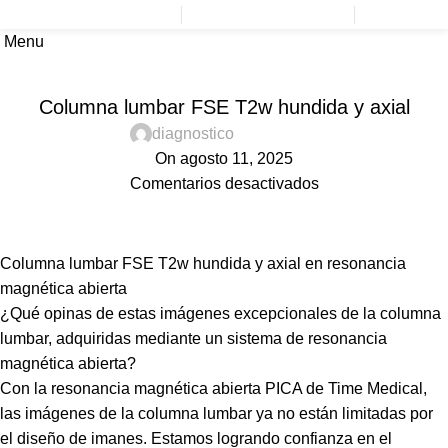
Novedades
098 520 520
2604 6026
Menu
Home
Diagnóstico Dinámico
DIAGNÓSTICO DINÁMICO
Columna lumbar FSE T2w hundida y axial
diagnostico
On agosto 11, 2025
Comentarios desactivados
Columna lumbar FSE T2w hundida y axial en resonancia
magnética abierta
¿Qué opinas de estas imágenes excepcionales de la columna
lumbar, adquiridas mediante un sistema de resonancia
magnética abierta?
Con la resonancia magnética abierta PICA de Time Medical,
las imágenes de la columna lumbar ya no están limitadas por
el diseño de imanes. Estamos logrando confianza en el